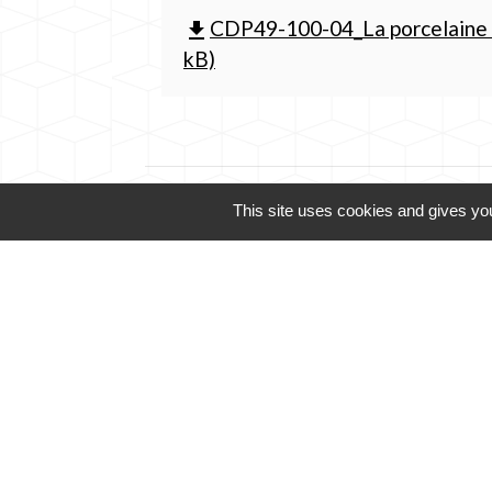
CDP49-100-04_La porcelaine à 
file_download
kB)
This site uses cookies and gives you