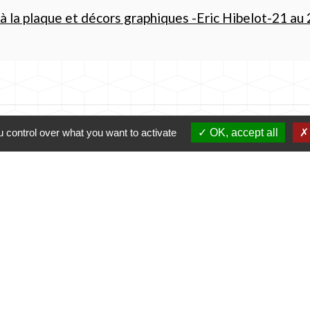
la plaque et décors graphiques -Eric Hibelot-21 au 
 control over what you want to activate
OK, accept all
Contacts
La Maison du Potier
2 rue des Recoins, Le Fuilet
49110 Montrevault-sur-Èvre - FRANCE
+33 2 41 70 90 21
Contactez-nous !