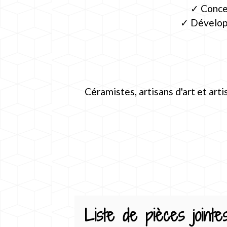
✓ Concev
✓ Développ
Céramistes, artisans d'art et art
Liste de pièces jointe