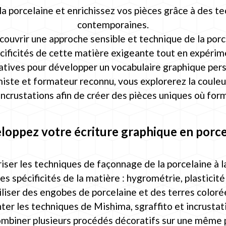
 la porcelaine et enrichissez vos pièces grâce à des 
contemporaines.
couvrir une approche sensible et technique de la porc
écificités de cette matière exigeante tout en expéri
atives pour développer un vocabulaire graphique pers
miste et formateur reconnu, vous explorerez la couleu
d'incrustations afin de créer des pièces uniques où fo
loppez votre écriture graphique en porce
iser les techniques de façonnage de la porcelaine à l
s spécificités de la matière : hygrométrie, plasticit
iliser des engobes de porcelaine et des terres color
er les techniques de Mishima, sgraffito et incrustat
mbiner plusieurs procédés décoratifs sur une même 