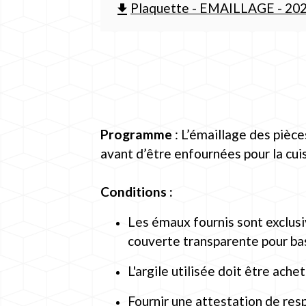
Plaquette - EMAILLAGE - 2026
file_download
Programme
: L’émaillage des pièce
avant d’être enfournées pour la cui
Conditions :
Les émaux fournis sont exclus
couverte transparente pour ba
L'argile utilisée doit être ach
Fournir une attestation de respo