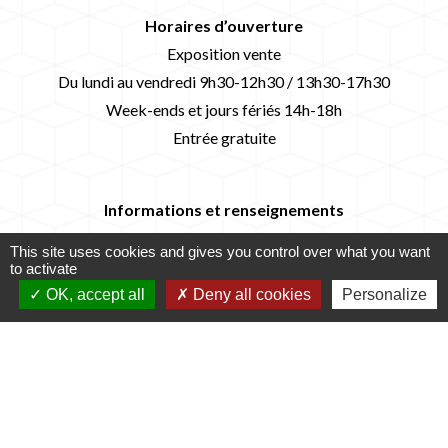
Horaires d’ouverture
Exposition vente
Du lundi au vendredi 9h30-12h30 / 13h30-17h30
Week-ends et jours fériés 14h-18h
Entrée gratuite
Informations et renseignements
02 41 70 90 21 / maisondupotier49@gmail.com
This site uses cookies and gives you control over what you want
to activate
OK, accept all
Deny all cookies
Personalize
Liste de pièces jointes
Programme Marché 2026 (PDF -
file_download
1.58 MB)