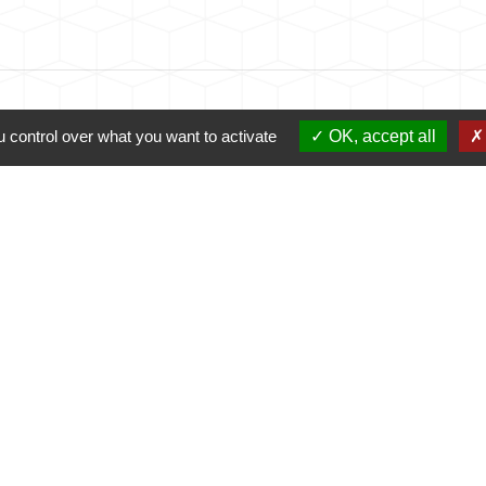
 control over what you want to activate
OK, accept all
Contacts
La Maison du Potier
2 rue des Recoins, Le Fuilet
49110 Montrevault-sur-Èvre - FRANCE
+33 2 41 70 90 21
Contactez-nous !