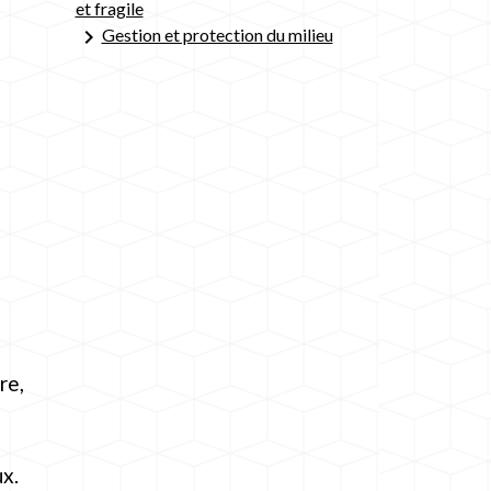
et fragile
keyboard_arrow_right
Gestion et protection du milieu
re,
ux.