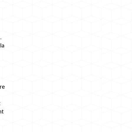
.
la
ore
t
nt