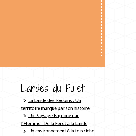
Landes du Fuilet
keyboard_arrow_right
La Lande des Recoins : Un
territoire marqué par son histoire
keyboard_arrow_right
Un Paysage Façonné par
l'Homme : De la Forêt à la Lande
keyboard_arrow_right
Un environnement à la fois riche