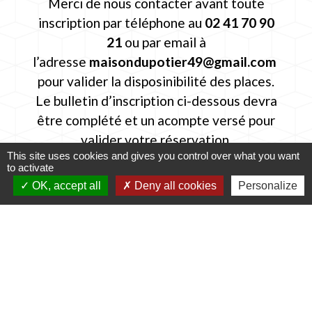
Merci de nous contacter avant toute
inscription par téléphone au
02 41 70 90
21
ou par email à
l’adresse
maisondupotier49@gmail.com
pour valider la disposinibilité des places.
Le bulletin d’inscription ci-dessous devra
être complété et un acompte versé pour
valider votre réservation.
This site uses cookies and gives you control over what you want
to activate
OK, accept all
Deny all cookies
Personalize
Liste de pièces jointes
Stage de tournage 3 jours -
file_download
2026.pdf (PDF - 684.09 kB)